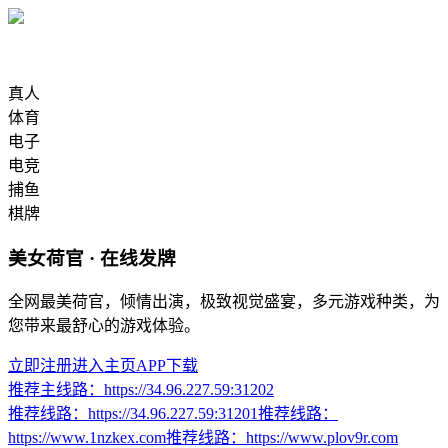
真人
体育
电子
电竞
捕鱼
棋牌
美女荷官 · 在线发牌
全网最美荷官，倾情出演，极致视觉盛宴，多元游戏种类，为
您带来最舒心的游戏体验。
立即注册
进入主页
APP下载
推荐主线路：
https://34.96.227.59:31202
推荐线路：
https://34.96.227.59:31201
推荐线路：
https://www.1nzkex.com
推荐线路：
https://www.plov9r.com